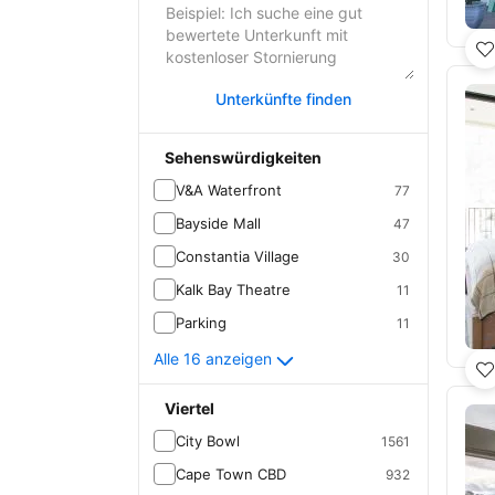
Unterkünfte finden
Sehenswürdigkeiten
V&A Waterfront
77
Bayside Mall
47
Constantia Village
30
Kalk Bay Theatre
11
Parking
11
Alle 16 anzeigen
Viertel
City Bowl
1561
Cape Town CBD
932