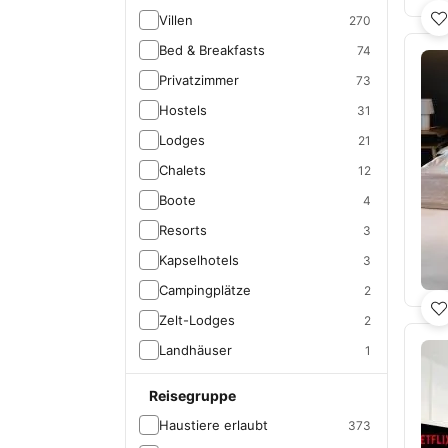
Villen
270
Bed & Breakfasts
74
Privatzimmer
73
Hostels
31
Lodges
21
Chalets
12
Boote
4
Resorts
3
Kapselhotels
3
Campingplätze
2
Zelt-Lodges
2
Landhäuser
1
Reisegruppe
Haustiere erlaubt
373