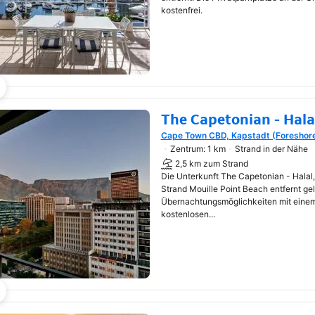
kostenfrei.
The Capetonian - Hala
Cape Town CBD, Kapstadt (Foreshor
Wird in neuem Fenster geöf
Zentrum: 1 km
Strand in der Nähe
2,5 km zum Strand
Die Unterkunft The Capetonian - Halal,
Strand Mouille Point Beach entfernt gel
Übernachtungsmöglichkeiten mit einem
kostenlosen...