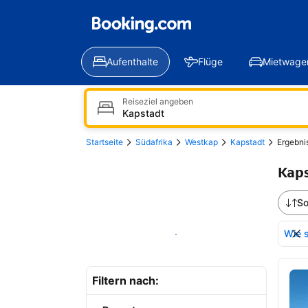
Aufenthalte
Flüge
Mietwage
Reiseziel angeben
Startseite
Südafrika
Westkap
Kapstadt
Ergebni
Kaps
So
Wie s
Auf der Karte anzeigen
Erg
Filtern nach: