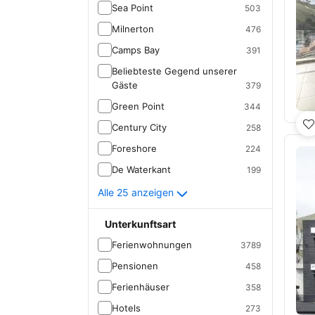
Sea Point
503
Milnerton
476
Camps Bay
391
Beliebteste Gegend unserer
Gäste
379
Green Point
344
Century City
258
Foreshore
224
De Waterkant
199
Alle 25 anzeigen
Unterkunftsart
Ferienwohnungen
3789
Pensionen
458
Ferienhäuser
358
Hotels
273