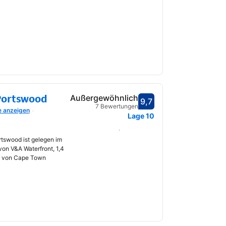
Portswood
Außergewöhnlich
9,7
Bewertet mit 9,7
7 Bewertungen
e anzeigen
fnet
Lage
10
Daten auswählen
rtswood ist gelegen im
von V&A Waterfront, 1,4
m von Cape Town