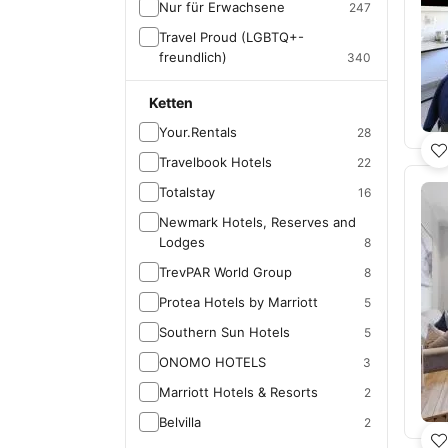
Nur für Erwachsene
247
Travel Proud (LGBTQ+-
freundlich)
340
Ketten
Your.Rentals
28
Travelbook Hotels
22
Totalstay
16
Newmark Hotels, Reserves and
Lodges
8
TrevPAR World Group
8
Protea Hotels by Marriott
5
Southern Sun Hotels
5
ONOMO HOTELS
3
Marriott Hotels & Resorts
2
Belvilla
2