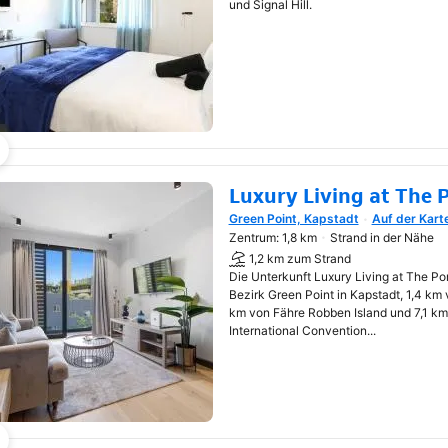
und Signal Hill.
Luxury Living at The 
Green Point, Kapstadt
Auf der Kart
Wird in neuem Fenster geöf
Zentrum: 1,8 km
Strand in der Nähe
1,2 km zum Strand
Die Unterkunft Luxury Living at The Po
Bezirk Green Point in Kapstadt, 1,4 km 
km von Fähre Robben Island und 7,1 k
International Convention...