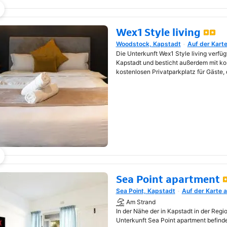
Wex1 Style living
Woodstock, Kapstadt
Auf der Kart
Wird in neuem Fenster geöf
Die Unterkunft Wex1 Style living verfüg
Kapstadt und besticht außerdem mit 
kostenlosen Privatparkplatz für Gäste, 
Sea Point apartment
Sea Point, Kapstadt
Auf der Karte 
Wird in neuem Fenster geöf
Am Strand
In der Nähe der in Kapstadt in der Reg
Unterkunft Sea Point apartment befind