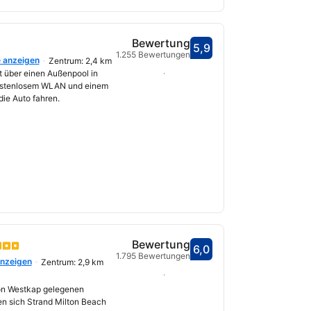
Bewertung
5,9
Bewertet mit 5,9
1.255 Bewertungen
e anzeigen
Zentrum: 2,4 km
fnet
Daten auswählen
t über einen Außenpool in
kostenlosem WLAN und einem
die Auto fahren.
Bewertung
6,0
Bewertet mit 6,0
1.795 Bewertungen
anzeigen
Zentrum: 2,9 km
fnet
Daten auswählen
ion Westkap gelegenen
en sich Strand Milton Beach