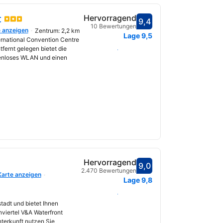
t
Hervorragend
9,4
Bewertet mit 9,4
10 Bewertungen
e anzeigen
Zentrum: 2,2 km
fnet
Lage
9,5
rnational Convention Centre
fernt gelegen bietet die
Daten auswählen
stenloses WLAN und einen
Hervorragend
9,0
Bewertet mit 9,0
2.470 Bewertungen
Karte anzeigen
fnet
Lage
9,8
Daten auswählen
tadt und bietet Ihnen
viertel V&A Waterfront
nterkunft nutzen Sie