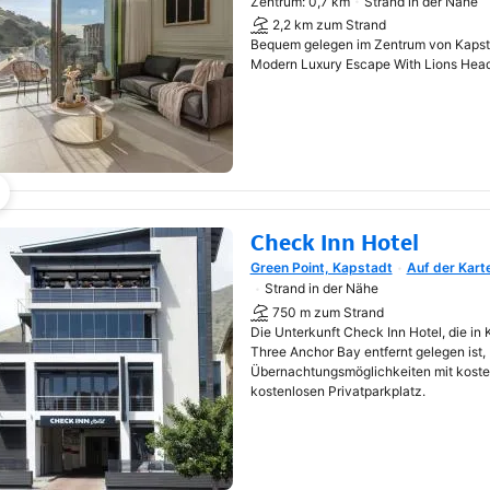
Zentrum: 0,7 km
Strand in der Nähe
2,2 km zum Strand
Bequem gelegen im Zentrum von Kapstad
Modern Luxury Escape With Lions Head
Check Inn Hotel
Green Point, Kapstadt
Auf der Kart
Wird in neuem Fenster geöf
Strand in der Nähe
750 m zum Strand
Die Unterkunft Check Inn Hotel, die in
Three Anchor Bay entfernt gelegen ist, 
Übernachtungsmöglichkeiten mit kos
kostenlosen Privatparkplatz.