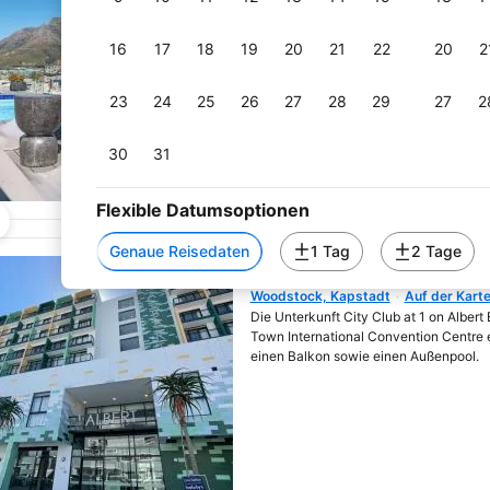
Cape Town CBD, Kapstadt
Auf der 
Zentrum: 350 m
Strand in der Nähe
2,6 km zum Strand
16
17
18
19
20
21
22
20
2
Mit einem Außenpool und einer Terrasse
die Unterkunft Stylish Apartment in the
23
24
25
26
27
28
29
27
2
Zentrum von Kapstadt, 2,4 km von Fähr
30
31
Flexible Datumsoptionen
Genaue Reisedaten
1 Tag
2 Tage
City Club at 1 on Albe
Woodstock, Kapstadt
Auf der Kart
Wird in neuem Fenster geöf
Die Unterkunft City Club at 1 on Albert
Town International Convention Centre e
einen Balkon sowie einen Außenpool.