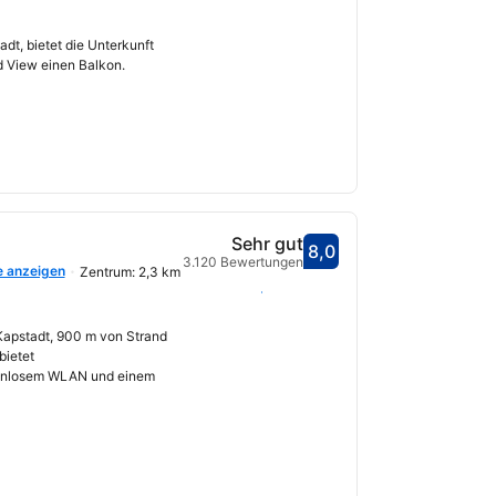
t, bietet die Unterkunft
 View einen Balkon.
Sehr gut
8,0
Bewertet mit 8,0
3.120 Bewertungen
e anzeigen
Zentrum: 2,3 km
fnet
Daten auswählen
 Kapstadt, 900 m von Strand
bietet
tenlosem WLAN und einem