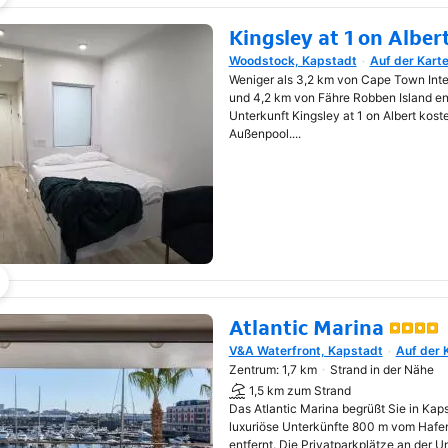
Kingsley at 1 on Alber
Woodstock, Kapstadt
Auf der Kart
Wird in neuem Fenster geöf
Weniger als 3,2 km von Cape Town Inte
und 4,2 km von Fähre Robben Island ent
Unterkunft Kingsley at 1 on Albert ko
Außenpool....
Atlantic Marina
V&A Waterfront, Kapstadt
Auf der 
Wird in neuem Fenster geöf
Zentrum: 1,7 km
Strand in der Nähe
1,5 km zum Strand
Das Atlantic Marina begrüßt Sie in Kaps
luxuriöse Unterkünfte 800 m vom Hafen
entfernt. Die Privatparkplätze an der U