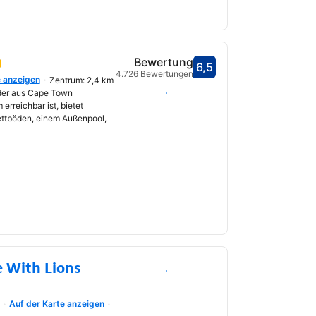
Bewertung
6,5
Bewertet mit 6,5
4.726 Bewertungen
e anzeigen
Zentrum: 2,4 km
fnet
Daten auswählen
 der aus Cape Town
erreichbar ist, bietet
ttböden, einem Außenpool,
 With Lions
Daten auswählen
Auf der Karte anzeigen
fnet