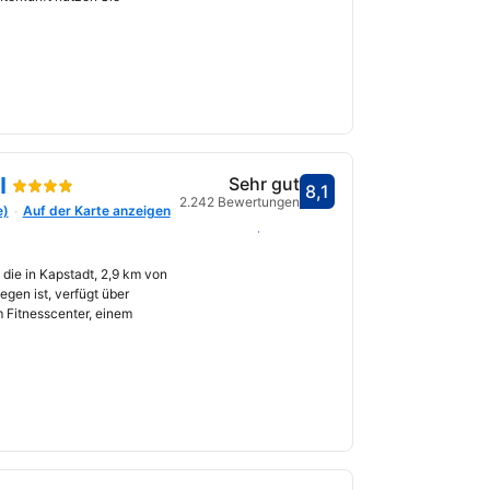
l
Sehr gut
8,1
Bewertet mit 8,1
2.242 Bewertungen
e)
Auf der Karte anzeigen
fnet
Daten auswählen
 die in Kapstadt, 2,9 km von
egen ist, verfügt über
 Fitnesscenter, einem