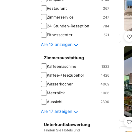
Restaurant
367
Zimmerservice
247
24-Stunden-Rezeption
784
Fitnesscenter
571
Alle 13 anzeigen
Zimmerausstattung
Kaffeemaschine
1822
Kaffee-/Teezubehör
4426
Wasserkocher
4069
Meerblick
1086
Aussicht
2800
Alle 17 anzeigen
Unterkunftsbewertung
Finden Sie Hotels und