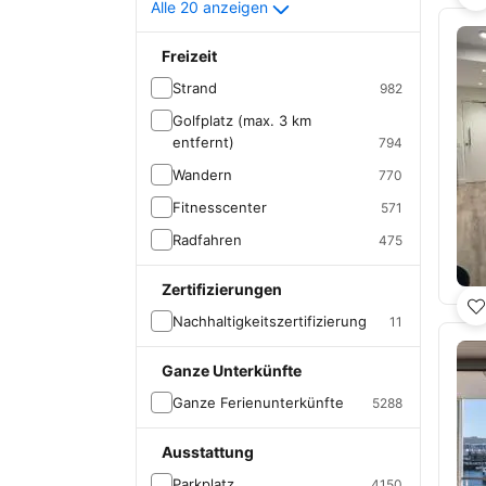
Alle 20 anzeigen
Freizeit
Strand
982
Golfplatz (max. 3 km
entfernt)
794
Wandern
770
Fitnesscenter
571
Radfahren
475
Zertifizierungen
Nachhaltigkeitszertifizierung
11
Ganze Unterkünfte
Ganze Ferienunterkünfte
5288
Ausstattung
Parkplatz
4150