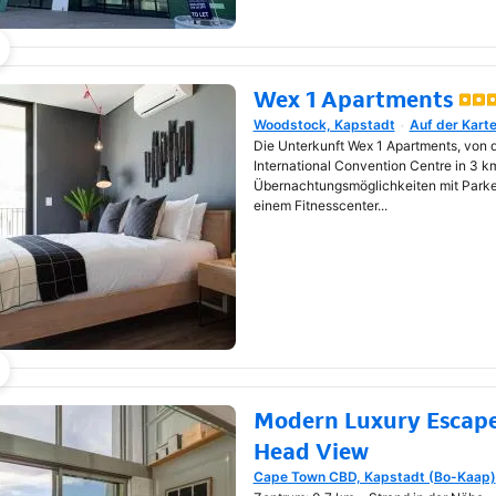
Wex 1 Apartments
Woodstock, Kapstadt
Auf der Kart
Wird in neuem Fenster geöf
Die Unterkunft Wex 1 Apartments, von
International Convention Centre in 3 km 
Übernachtungsmöglichkeiten mit Parke
einem Fitnesscenter...
Modern Luxury Escape
Head View
Cape Town CBD, Kapstadt (Bo-Kaap)
Wird in neuem Fenster geöf