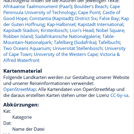
Nachfolgend finden Sie die Autoren der jeweiligen Texte:
Afrikaanse Taalmonument (Paarl)
;
Boulder’s Beach
;
Cape
Peninsula University of Technology
;
Cape Point
;
Castle of
Good Hope
;
Constantia (Kapstadt)
;
District Six
;
False Bay
;
Kap
der Guten Hoffnung
;
Kap-Halbinsel
;
Kapstadt International
;
Kapstadt-Stadion
;
Kirstenbosch
;
Lion’s Head
;
Nobel Square
;
Robben Island
;
Südafrikanische Nationalgalerie
;
Table-
Mountain-Nationalpark
;
Tafelberg (Südafrika)
;
Tafelbucht
;
Two Oceans Aquarium
;
Universität Stellenbosch
;
University
of Cape Town
;
University of the Western Cape
;
Victoria &
Alfred Waterfront
Kartenmaterial
Folgende Landkarten werden zur Gestaltung unserer Website
und unserer Reiseinformationen verwendet:
OpenStreetMap
: Alle Kartendaten von OpenStreetMap und
die daraus erstellten Karten stehen unter der Lizenz
CC-by-sa
.
Abkürzungen:
Kat:
Kategorie
Dat:
Name der Datei