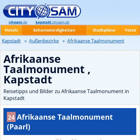
citysam
.de
kapstadt
.citysam.de
Hotels
Sehenswürdigkeiten
Stadtpläne
Fotos
Kapstadt
»
Außenbezirke
»
Afrikaanse Taalmonument
Afrikaanse
Taalmonument ,
Kapstadt
Reisetipps und Bilder zu Afrikaanse Taalmonument in
Kapstadt
Afrikaanse Taalmonument
24
(Paarl)