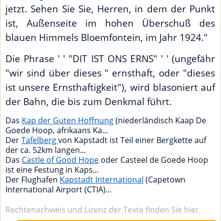
jetzt. Sehen Sie Sie, Herren, in dem der Punkt
ist, Außenseite im hohen Überschuß des
blauen Himmels Bloemfontein, im Jahr 1924."
Die Phrase ' ' "DIT IST ONS ERNS" ' ' (ungefähr
"wir sind über dieses " ernsthaft, oder "dieses
ist unsere Ernsthaftigkeit"), wird blasoniert auf
der Bahn, die bis zum Denkmal führt.
Das
Kap der Guten Hoffnung
(niederländisch Kaap De
Goede Hoop, afrikaans Ka...
Der
Tafelberg
von Kapstadt ist Teil einer Bergkette auf
der ca. 52km langen...
Das
Castle of Good Hope
oder Casteel de Goede Hoop
ist eine Festung in Kaps...
Der Flughafen
Kapstadt International
(Capetown
International Airport (CTIA)...
Rechtenachweis und Lizenz der Texte finden Sie hier.