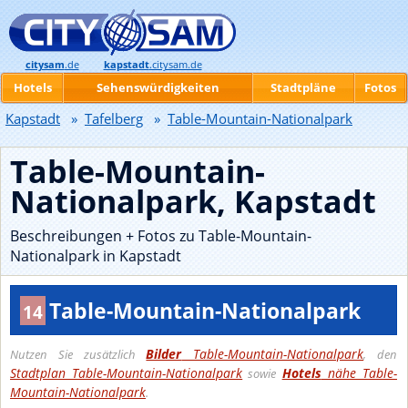
citysam
.de
kapstadt
.citysam.de
Hotels
Sehenswürdigkeiten
Stadtpläne
Fotos
Kapstadt
»
Tafelberg
»
Table-Mountain-Nationalpark
Table-Mountain-
Nationalpark, Kapstadt
Beschreibungen + Fotos zu Table-Mountain-
Nationalpark in Kapstadt
Table-Mountain-Nationalpark
14
Bilder
Table-Mountain-Nationalpark
Nutzen Sie zusätzlich
, den
Stadtplan Table-Mountain-Nationalpark
Hotels
nähe Table-
sowie
Mountain-Nationalpark
.