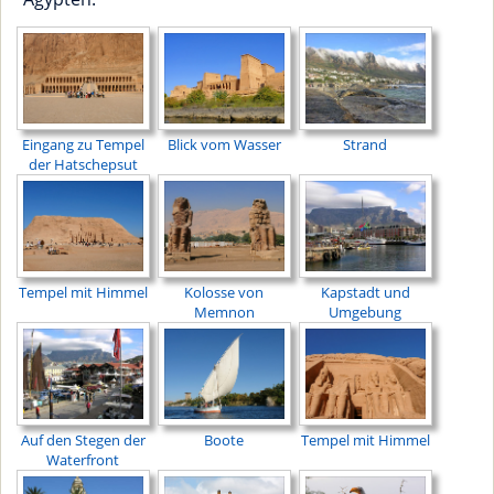
Eingang zu Tempel
Blick vom Wasser
Strand
der Hatschepsut
Tempel mit Himmel
Kolosse von
Kapstadt und
Memnon
Umgebung
Auf den Stegen der
Boote
Tempel mit Himmel
Waterfront