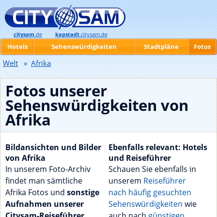
citysam
.de
kapstadt
.citysam.de
Hotels
Sehenswürdigkeiten
Stadtpläne
Fotos
Welt
»
Afrika
Fotos unserer
Sehenswürdigkeiten von
Afrika
Bildansichten und Bilder
Ebenfalls relevant: Hotels
von Afrika
und Reiseführer
In unserem Foto-Archiv
Schauen Sie ebenfalls in
findet man sämtliche
unserem
Reiseführer
Afrika Fotos und
sonstige
nach häufig gesuchten
Aufnahmen unserer
Sehenswürdigkeiten
wie
Citysam-Reiseführer
.
auch nach
günstigen