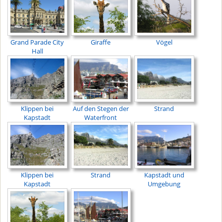
Grand Parade City
Giraffe
Vögel
Hall
Klippen bei
Auf den Stegen der
Strand
Kapstadt
Waterfront
Klippen bei
Strand
Kapstadt und
Kapstadt
Umgebung