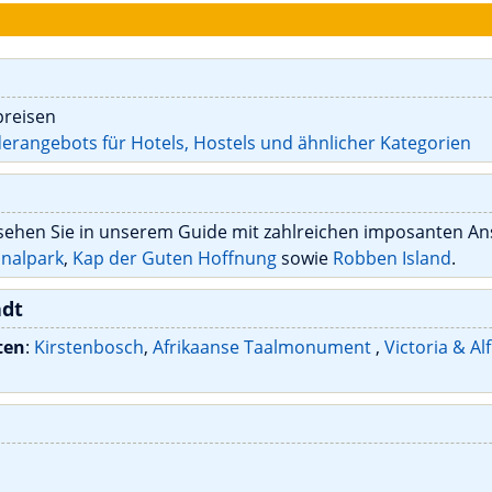
preisen
erangebots für Hotels, Hostels und ähnlicher Kategorien
sehen Sie in unserem Guide mit zahlreichen imposanten An
onalpark
,
Kap der Guten Hoffnung
sowie
Robben Island
.
adt
ten
:
Kirstenbosch
,
Afrikaanse Taalmonument
,
Victoria & Al