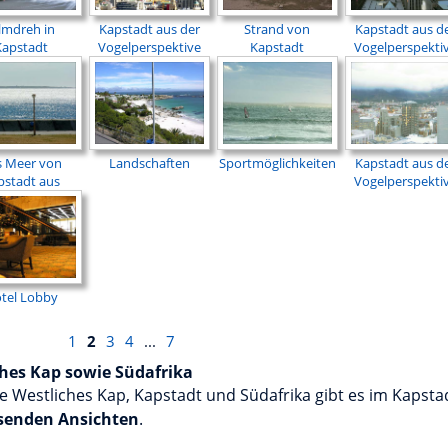
lmdreh in
Kapstadt aus der
Strand von
Kapstadt aus d
Kapstadt
Vogelperspektive
Kapstadt
Vogelperspekti
s Meer von
Landschaften
Sportmöglichkeiten
Kapstadt aus d
pstadt aus
Vogelperspekti
tel Lobby
1
2
3
4
...
7
ches Kap sowie Südafrika
ie Westliches Kap, Kapstadt und Südafrika gibt es im Kapsta
senden Ansichten
.