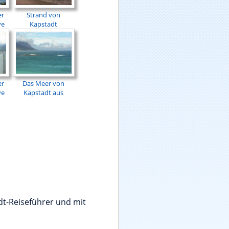
er
Strand von
ve
Kapstadt
er
Das Meer von
ve
Kapstadt aus
dt-Reiseführer und mit