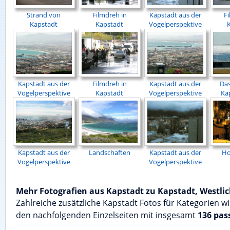
Strand von
Filmdreh in
Kapstadt aus der
Fi
Kapstadt
Kapstadt
Vogelperspektive
Kapstadt aus der
Filmdreh in
Kapstadt aus der
Da
Vogelperspektive
Kapstadt
Vogelperspektive
Ka
Kapstadt aus der
Landschaften
Kapstadt aus der
Ho
Vogelperspektive
Vogelperspektive
Mehr Fotografien aus Kapstadt zu Kapstadt, Westli
Zahlreiche zusätzliche Kapstadt Fotos für Kategorien w
den nachfolgenden Einzelseiten mit insgesamt
136 pas